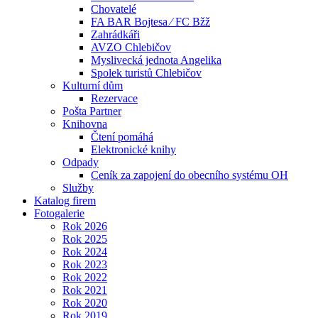
Chovatelé
FA BAR Bojtesa ⁄ FC Bžž
Zahrádkáři
AVZO Chlebičov
Myslivecká jednota Angelika
Spolek turistů Chlebičov
Kulturní dům
Rezervace
Pošta Partner
Knihovna
Čtení pomáhá
Elektronické knihy
Odpady
Ceník za zapojení do obecního systému OH
Služby
Katalog firem
Fotogalerie
Rok 2026
Rok 2025
Rok 2024
Rok 2023
Rok 2022
Rok 2021
Rok 2020
Rok 2019