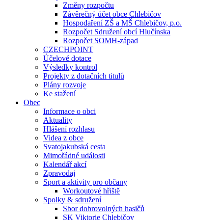
Změny rozpočtu
Závěrečný účet obce Chlebičov
Hospodaření ZŠ a MŠ Chlebičov, p.o.
Rozpočet Sdružení obcí Hlučínska
Rozpočet SOMH-západ
CZECHPOINT
Účelové dotace
Výsledky kontrol
Projekty z dotačních titulů
Plány rozvoje
Ke stažení
Obec
Informace o obci
Aktuality
Hlášení rozhlasu
Videa z obce
Svatojakubská cesta
Mimořádné události
Kalendář akcí
Zpravodaj
Sport a aktivity pro občany
Workoutové hřiště
Spolky & sdružení
Sbor dobrovolných hasičů
SK Viktorie Chlebičov