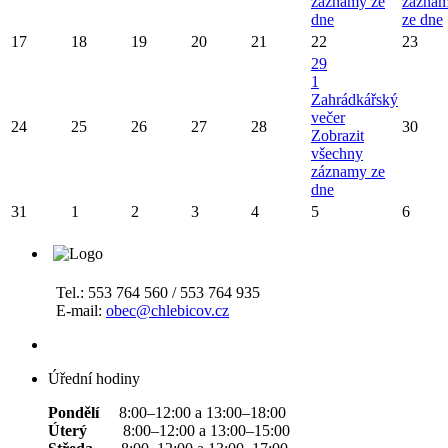
záznamy ze
zázna
dne
ze dne
17
18
19
20
21
22
23
29
1
Zahrádkářský
večer
24
25
26
27
28
30
Zobrazit
všechny
záznamy ze
dne
31
1
2
3
4
5
6
Tel.: 553 764 560 / 553 764 935
E-mail:
obec@chlebicov.cz
Úřední hodiny
Pondělí
8:00–12:00 a 13:00–18:00
Úterý
8:00–12:00 a 13:00–15:00