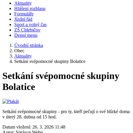
Aktuality
Hlášení rozhlasu
Formuláře
Jízdní řád
Sport a volný čas
ZŠ Chlebičov
Denní menu
Úvodní stránka
Obec
Aktuality
Setkání svépomocné skupiny Bolatice
Setkání svépomocné skupiny
Bolatice
Setkání svépomocné skupiny - pro ty, kteří pečují o své blízké doma
v úterý 28. dubna od 15 hod.
Datum vložení:
26. 3. 2026 11:48
Autor:
Správce Webu