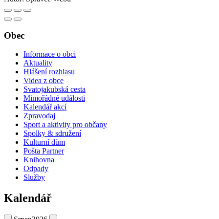
Obec
Informace o obci
Aktuality
Hlášení rozhlasu
Videa z obce
Svatojakubská cesta
Mimořádné události
Kalendář akcí
Zpravodaj
Sport a aktivity pro občany
Spolky & sdružení
Kulturní dům
Pošta Partner
Knihovna
Odpady
Služby
Kalendář