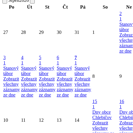
Srpen
2026
Po
Út
St
Čt
Pá
So
Ne
2
1
Stanov
tábor
27
28
29
30
31
1
Zobraz
všechn
zázna
ze dne
3
4
5
6
7
1
1
1
1
1
Stanový
Stanový
Stanový
Stanový
Stanový
tábor
tábor
tábor
tábor
tábor
8
9
Zobrazit
Zobrazit
Zobrazit
Zobrazit
Zobrazit
všechny
všechny
všechny
všechny
všechny
záznamy
záznamy
záznamy
záznamy
záznamy
ze dne
ze dne
ze dne
ze dne
ze dne
15
16
1
1
Dny obce
Dny o
Chlebičov
Chlebi
10
11
12
13
14
Zobrazit
Zobraz
všechny
všechn