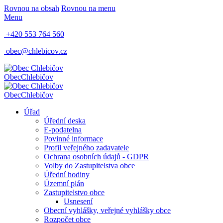
Rovnou na obsah
Rovnou na menu
Menu
+420 553 764 560
obec@chlebicov.cz
Obec
Chlebičov
Obec
Chlebičov
Úřad
Úřední deska
E-podatelna
Povinné informace
Profil veřejného zadavatele
Ochrana osobních údajů - GDPR
Volby do Zastupitelstva obce
Úřední hodiny
Územní plán
Zastupitelstvo obce
Usnesení
Obecní vyhlášky, veřejné vyhlášky obce
Rozpočet obce