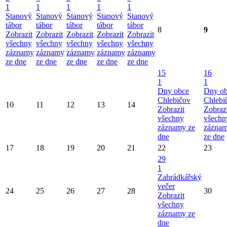
1
1
1
1
1
Stanový
Stanový
Stanový
Stanový
Stanový
tábor
tábor
tábor
tábor
tábor
8
9
Zobrazit
Zobrazit
Zobrazit
Zobrazit
Zobrazit
všechny
všechny
všechny
všechny
všechny
záznamy
záznamy
záznamy
záznamy
záznamy
ze dne
ze dne
ze dne
ze dne
ze dne
15
16
1
1
Dny obce
Dny o
Chlebičov
Chlebi
10
11
12
13
14
Zobrazit
Zobraz
všechny
všechn
záznamy ze
zázna
dne
ze dne
17
18
19
20
21
22
23
29
1
Zahrádkářský
večer
24
25
26
27
28
30
Zobrazit
všechny
záznamy ze
dne