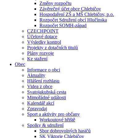
Změny rozpočtu
Závěrečný účet obce Chlebičov
Hospodaření ZŠ a MŠ Chlebičov, p.o.
Rozpočet Sdružení obcí Hlučínska
Rozpočet SOMH-západ
CZECHPOINT
Účelové dotace
Výsledky kontrol
Projekty z dotačních titulů
Plány rozvoje
Ke stažení
Obec
Informace o obci
Aktuality
Hlášení rozhlasu
Videa z obce
Svatojakubská cesta
Mimořádné události
Kalendář akcí
Zpravodaj
Sport a aktivity pro občany
Workoutové hřiště
Spolky & sdružení
Sbor dobrovolných hasičů
SK Viktorie Chlebičov