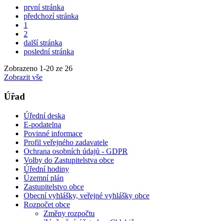
první stránka
předchozí stránka
1
2
další stránka
poslední stránka
Zobrazeno
1
-
20
ze 26
Zobrazit vše
Úřad
Úřední deska
E-podatelna
Povinné informace
Profil veřejného zadavatele
Ochrana osobních údajů - GDPR
Volby do Zastupitelstva obce
Úřední hodiny
Územní plán
Zastupitelstvo obce
Obecní vyhlášky, veřejné vyhlášky obce
Rozpočet obce
Změny rozpočtu