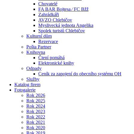
Chovatelé
FA BAR Bojtesa ⁄ FC Bžž
Zahrádkáři
AVZO Chlebičov
Myslivecká jednota Angelika
Spolek turistů Chlebičov
Kulturní dům
Rezervace
Pošta Partner
Knihovna
Čtení pomáhá
Elektronické knihy
Odpady
Ceník za zapojení do obecního systému OH
Služby
Katalog firem
Fotogalerie
Rok 2026
Rok 2025
Rok 2024
Rok 2023
Rok 2022
Rok 2021
Rok 2020
Rok 2019