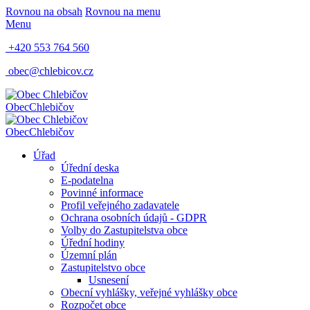
Rovnou na obsah
Rovnou na menu
Menu
+420 553 764 560
obec@chlebicov.cz
Obec
Chlebičov
Obec
Chlebičov
Úřad
Úřední deska
E-podatelna
Povinné informace
Profil veřejného zadavatele
Ochrana osobních údajů - GDPR
Volby do Zastupitelstva obce
Úřední hodiny
Územní plán
Zastupitelstvo obce
Usnesení
Obecní vyhlášky, veřejné vyhlášky obce
Rozpočet obce