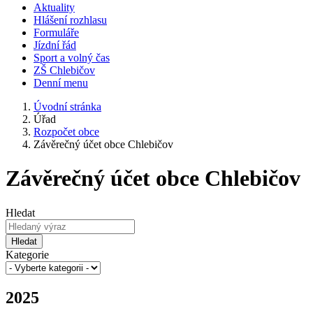
Aktuality
Hlášení rozhlasu
Formuláře
Jízdní řád
Sport a volný čas
ZŠ Chlebičov
Denní menu
Úvodní stránka
Úřad
Rozpočet obce
Závěrečný účet obce Chlebičov
Závěrečný účet obce Chlebičov
Hledat
Hledat
Kategorie
2025