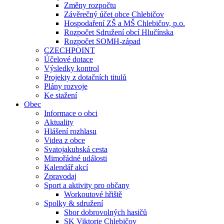
Změny rozpočtu
Závěrečný účet obce Chlebičov
Hospodaření ZŠ a MŠ Chlebičov, p.o.
Rozpočet Sdružení obcí Hlučínska
Rozpočet SOMH-západ
CZECHPOINT
Účelové dotace
Výsledky kontrol
Projekty z dotačních titulů
Plány rozvoje
Ke stažení
Obec
Informace o obci
Aktuality
Hlášení rozhlasu
Videa z obce
Svatojakubská cesta
Mimořádné události
Kalendář akcí
Zpravodaj
Sport a aktivity pro občany
Workoutové hřiště
Spolky & sdružení
Sbor dobrovolných hasičů
SK Viktorie Chlebičov