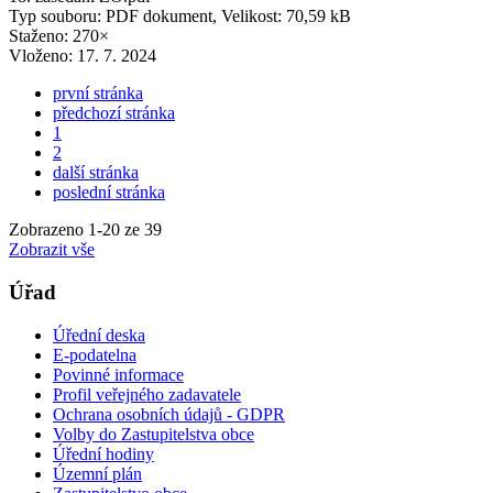
Typ souboru: PDF dokument, Velikost: 70,59 kB
Staženo: 270×
Vloženo:
17. 7. 2024
první stránka
předchozí stránka
1
2
další stránka
poslední stránka
Zobrazeno
1
-
20
ze 39
Zobrazit vše
Úřad
Úřední deska
E-podatelna
Povinné informace
Profil veřejného zadavatele
Ochrana osobních údajů - GDPR
Volby do Zastupitelstva obce
Úřední hodiny
Územní plán