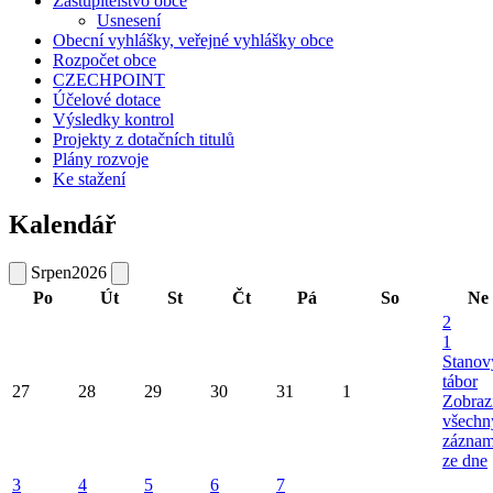
Zastupitelstvo obce
Usnesení
Obecní vyhlášky, veřejné vyhlášky obce
Rozpočet obce
CZECHPOINT
Účelové dotace
Výsledky kontrol
Projekty z dotačních titulů
Plány rozvoje
Ke stažení
Kalendář
Srpen
2026
Po
Út
St
Čt
Pá
So
Ne
2
1
Stanov
tábor
27
28
29
30
31
1
Zobraz
všechn
zázna
ze dne
3
4
5
6
7