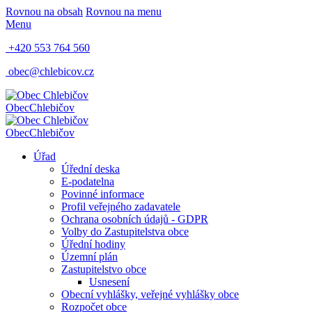
Rovnou na obsah
Rovnou na menu
Menu
+420 553 764 560
obec@chlebicov.cz
Obec
Chlebičov
Obec
Chlebičov
Úřad
Úřední deska
E-podatelna
Povinné informace
Profil veřejného zadavatele
Ochrana osobních údajů - GDPR
Volby do Zastupitelstva obce
Úřední hodiny
Územní plán
Zastupitelstvo obce
Usnesení
Obecní vyhlášky, veřejné vyhlášky obce
Rozpočet obce