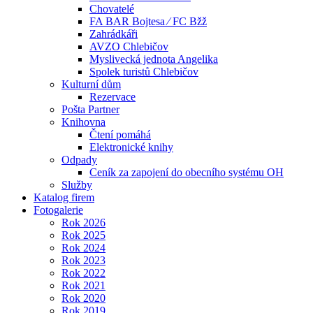
Chovatelé
FA BAR Bojtesa ⁄ FC Bžž
Zahrádkáři
AVZO Chlebičov
Myslivecká jednota Angelika
Spolek turistů Chlebičov
Kulturní dům
Rezervace
Pošta Partner
Knihovna
Čtení pomáhá
Elektronické knihy
Odpady
Ceník za zapojení do obecního systému OH
Služby
Katalog firem
Fotogalerie
Rok 2026
Rok 2025
Rok 2024
Rok 2023
Rok 2022
Rok 2021
Rok 2020
Rok 2019