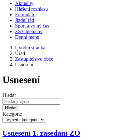
Aktuality
Hlášení rozhlasu
Formuláře
Jízdní řád
Sport a volný čas
ZŠ Chlebičov
Denní menu
Úvodní stránka
Úřad
Zastupitelstvo obce
Usnesení
Usnesení
Hledat
Hledat
Kategorie
Usnesení 1. zasedání ZO