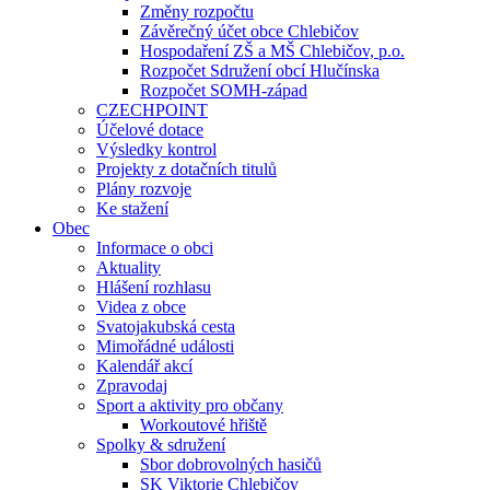
Změny rozpočtu
Závěrečný účet obce Chlebičov
Hospodaření ZŠ a MŠ Chlebičov, p.o.
Rozpočet Sdružení obcí Hlučínska
Rozpočet SOMH-západ
CZECHPOINT
Účelové dotace
Výsledky kontrol
Projekty z dotačních titulů
Plány rozvoje
Ke stažení
Obec
Informace o obci
Aktuality
Hlášení rozhlasu
Videa z obce
Svatojakubská cesta
Mimořádné události
Kalendář akcí
Zpravodaj
Sport a aktivity pro občany
Workoutové hřiště
Spolky & sdružení
Sbor dobrovolných hasičů
SK Viktorie Chlebičov