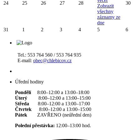
večer
24
25
26
27
28
30
Zobrazit
všechny
záznamy ze
dne
31
1
2
3
4
5
6
Tel.: 553 764 560 / 553 764 935
E-mail:
obec@chlebicov.cz
Úřední hodiny
Pondělí
8:00–12:00 a 13:00–18:00
Úterý
8:00–12:00 a 13:00–15:00
Středa
8:00–12:00 a 13:00–17:00
Čtvrtek
8:00–12:00 a 13:00–15:00
Pátek
ZAVŘENO (neúřední den)
Polední přestávka:
12:00–13:00 hod.