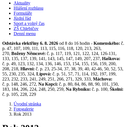
Aktuality
Hlášení rozhlasu
Formuláře
Jízdní řád
Sport a volný čas
ZŠ Chlebičov
Denní menu
Odstávka elektřiny 6. 8. 2026
od 8 do 16 hodin -
Komenského:
č.
p. 47, 107, 109, 111, 113, 115, 116, 118, 120, 213, 263,
270,
Boženy Němcové:
č. p. 117, 119, 121, 122, 124, 126-131,
133, 135, 137, 139, 141, 143, 145, 147, 149, 207, 237,
Haškova:
č. p. 49, 123, 132, 134, 136, 146, 153, 154, 155, 156, 159, 200,
208, 218,
Hlavní:
č. p. 23, 25-34, 37, 38, 39, 40, 42-46, 50, 52, 53,
55, 230, 235, 324,
Lípová:
č. p. 51, 57, 71, 114, 192, 197, 199,
223, 232, 233, 241, 249, 251, 266, 271, 329, 333,
Máchova:
č. p. 148, 246, 272,
Na Kopci:
č. p. 80, 84, 86, 88, 90, 101, 150,
183, 184, 206, 224, 248, 250, 259,
Na Rybníku:
č. p. 100,
Školní:
č. p. 105, 228, 229
Úvodní stránka
Fotogalerie
Rok 2013