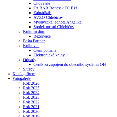
Chovatelé
FA BAR Bojtesa ⁄ FC Bžž
Zahrádkáři
AVZO Chlebičov
Myslivecká jednota Angelika
Spolek turistů Chlebičov
Kulturní dům
Rezervace
Pošta Partner
Knihovna
Čtení pomáhá
Elektronické knihy
Odpady
Ceník za zapojení do obecního systému OH
Služby
Katalog firem
Fotogalerie
Rok 2026
Rok 2025
Rok 2024
Rok 2023
Rok 2022
Rok 2021
Rok 2020
Rok 2019