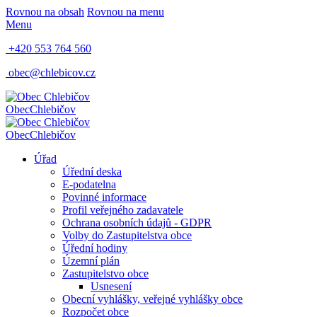
Rovnou na obsah
Rovnou na menu
Menu
+420 553 764 560
obec@chlebicov.cz
Obec
Chlebičov
Obec
Chlebičov
Úřad
Úřední deska
E-podatelna
Povinné informace
Profil veřejného zadavatele
Ochrana osobních údajů - GDPR
Volby do Zastupitelstva obce
Úřední hodiny
Územní plán
Zastupitelstvo obce
Usnesení
Obecní vyhlášky, veřejné vyhlášky obce
Rozpočet obce