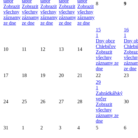
tábor
tábor
tábor
tábor
tábor
8
9
Zobrazit
Zobrazit
Zobrazit
Zobrazit
Zobrazit
všechny
všechny
všechny
všechny
všechny
záznamy
záznamy
záznamy
záznamy
záznamy
ze dne
ze dne
ze dne
ze dne
ze dne
15
16
1
1
Dny obce
Dny o
Chlebičov
Chlebi
10
11
12
13
14
Zobrazit
Zobraz
všechny
všechn
záznamy ze
zázna
dne
ze dne
17
18
19
20
21
22
23
29
1
Zahrádkářský
večer
24
25
26
27
28
30
Zobrazit
všechny
záznamy ze
dne
31
1
2
3
4
5
6