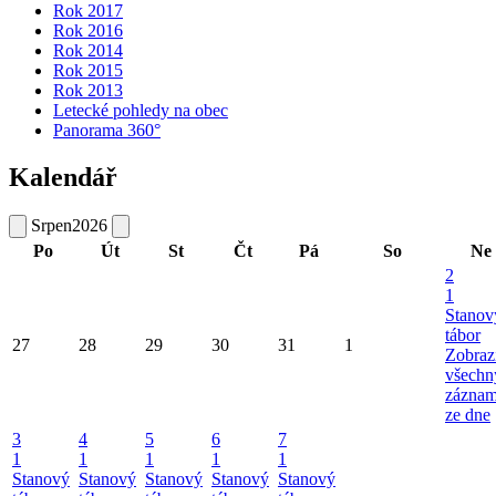
Rok 2017
Rok 2016
Rok 2014
Rok 2015
Rok 2013
Letecké pohledy na obec
Panorama 360°
Kalendář
Srpen
2026
Po
Út
St
Čt
Pá
So
Ne
2
1
Stanov
tábor
27
28
29
30
31
1
Zobraz
všechn
zázna
ze dne
3
4
5
6
7
1
1
1
1
1
Stanový
Stanový
Stanový
Stanový
Stanový