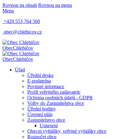
Rovnou na obsah
Rovnou na menu
Menu
+420 553 764 560
obec@chlebicov.cz
Obec
Chlebičov
Obec
Chlebičov
Úřad
Úřední deska
E-podatelna
Povinné informace
Profil veřejného zadavatele
Ochrana osobních údajů - GDPR
Volby do Zastupitelstva obce
Úřední hodiny
Územní plán
Zastupitelstvo obce
Usnesení
Obecní vyhlášky, veřejné vyhlášky obce
Rozpočet obce