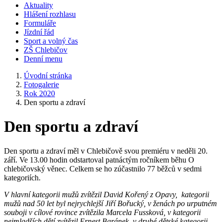
Aktuality
Hlášení rozhlasu
Formuláře
Jízdní řád
Sport a volný čas
ZŠ Chlebičov
Denní menu
Úvodní stránka
Fotogalerie
Rok 2020
Den sportu a zdraví
Den sportu a zdraví
Den sportu a zdraví měl v Chlebičově svou premiéru v neděli 20.
září. Ve 13.00 hodin odstartoval patnáctým ročníkem běhu O
chlebičovský věnec. Celkem se ho zúčastnilo 77 běžců v sedmi
kategoriích.
V hlavní kategorii mužů zvítězil David Kořený z Opavy, kategorii
mužů nad 50 let byl nejrychlejší Jiří Bořucký, v ženách po urputném
souboji v cílové rovince zvítězila Marcela Fussková, v kategorii
nejmladších dětí zvítězil Ernest Baránek, v druhé dětské kategorii