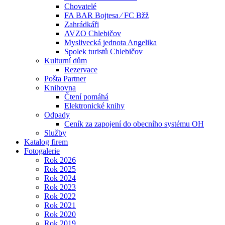
Chovatelé
FA BAR Bojtesa ⁄ FC Bžž
Zahrádkáři
AVZO Chlebičov
Myslivecká jednota Angelika
Spolek turistů Chlebičov
Kulturní dům
Rezervace
Pošta Partner
Knihovna
Čtení pomáhá
Elektronické knihy
Odpady
Ceník za zapojení do obecního systému OH
Služby
Katalog firem
Fotogalerie
Rok 2026
Rok 2025
Rok 2024
Rok 2023
Rok 2022
Rok 2021
Rok 2020
Rok 2019