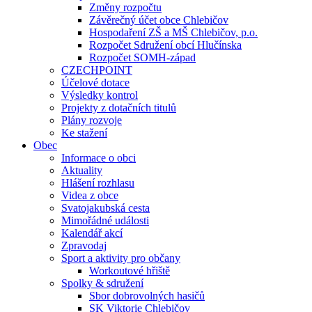
Změny rozpočtu
Závěrečný účet obce Chlebičov
Hospodaření ZŠ a MŠ Chlebičov, p.o.
Rozpočet Sdružení obcí Hlučínska
Rozpočet SOMH-západ
CZECHPOINT
Účelové dotace
Výsledky kontrol
Projekty z dotačních titulů
Plány rozvoje
Ke stažení
Obec
Informace o obci
Aktuality
Hlášení rozhlasu
Videa z obce
Svatojakubská cesta
Mimořádné události
Kalendář akcí
Zpravodaj
Sport a aktivity pro občany
Workoutové hřiště
Spolky & sdružení
Sbor dobrovolných hasičů
SK Viktorie Chlebičov