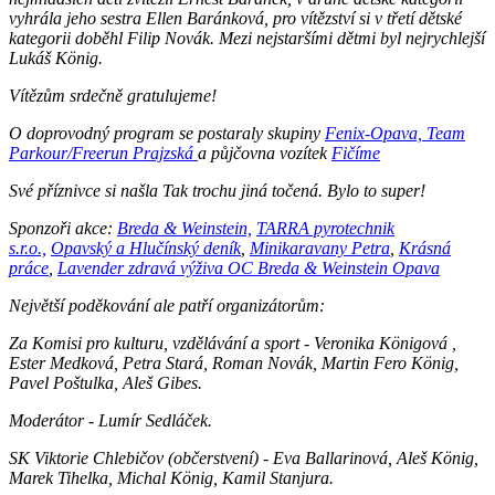
vyhrála jeho sestra Ellen Baránková, pro vítězství si v třetí dětské
kategorii doběhl Filip Novák. Mezi nejstaršími dětmi byl nejrychlejší
Lukáš König.
Vítězům srdečně gratulujeme!
O doprovodný program se postaraly skupiny
Fenix-Opava,
Team
Parkour/Freerun Prajzská
a půjčovna vozítek
Fičíme
Své příznivce si našla Tak trochu jiná točená. Bylo to super!
Sponzoři akce:
Breda & Weinstein,
TARRA pyrotechnik
s.r.o.,
Opavský a Hlučínský deník
,
Minikaravany Petra
,
Krásná
práce
,
Lavender zdravá výživa OC Breda & Weinstein Opava
Největší poděkování ale patří organizátorům:
Za Komisi pro kulturu, vzdělávání a sport - Veronika Königová ,
Ester Medková, Petra Stará, Roman Novák, Martin Fero König,
Pavel Poštulka, Aleš Gibes.
Moderátor - Lumír Sedláček.
SK Viktorie Chlebičov (občerstvení) - Eva Ballarinová, Aleš König,
Marek Tihelka, Michal König, Kamil Stanjura.