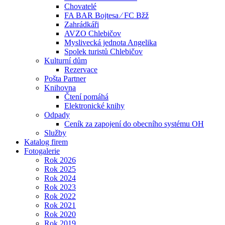
Chovatelé
FA BAR Bojtesa ⁄ FC Bžž
Zahrádkáři
AVZO Chlebičov
Myslivecká jednota Angelika
Spolek turistů Chlebičov
Kulturní dům
Rezervace
Pošta Partner
Knihovna
Čtení pomáhá
Elektronické knihy
Odpady
Ceník za zapojení do obecního systému OH
Služby
Katalog firem
Fotogalerie
Rok 2026
Rok 2025
Rok 2024
Rok 2023
Rok 2022
Rok 2021
Rok 2020
Rok 2019