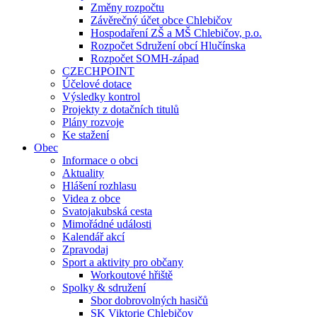
Změny rozpočtu
Závěrečný účet obce Chlebičov
Hospodaření ZŠ a MŠ Chlebičov, p.o.
Rozpočet Sdružení obcí Hlučínska
Rozpočet SOMH-západ
CZECHPOINT
Účelové dotace
Výsledky kontrol
Projekty z dotačních titulů
Plány rozvoje
Ke stažení
Obec
Informace o obci
Aktuality
Hlášení rozhlasu
Videa z obce
Svatojakubská cesta
Mimořádné události
Kalendář akcí
Zpravodaj
Sport a aktivity pro občany
Workoutové hřiště
Spolky & sdružení
Sbor dobrovolných hasičů
SK Viktorie Chlebičov