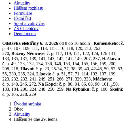
Aktuality
Hlášení rozhlasu
Formuláře
Jízdní řád
Sport a volný čas
ZŠ Chlebičov
Denní menu
Odstávka elektřiny 6. 8. 2026
od 8 do 16 hodin -
Komenského:
č.
p. 47, 107, 109, 111, 113, 115, 116, 118, 120, 213, 263,
270,
Boženy Němcové:
č. p. 117, 119, 121, 122, 124, 126-131,
133, 135, 137, 139, 141, 143, 145, 147, 149, 207, 237,
Haškova:
č. p. 49, 123, 132, 134, 136, 146, 153, 154, 155, 156, 159, 200,
208, 218,
Hlavní:
č. p. 23, 25-34, 37, 38, 39, 40, 42-46, 50, 52, 53,
55, 230, 235, 324,
Lípová:
č. p. 51, 57, 71, 114, 192, 197, 199,
223, 232, 233, 241, 249, 251, 266, 271, 329, 333,
Máchova:
č. p. 148, 246, 272,
Na Kopci:
č. p. 80, 84, 86, 88, 90, 101, 150,
183, 184, 206, 224, 248, 250, 259,
Na Rybníku:
č. p. 100,
Školní:
č. p. 105, 228, 229
Úvodní stránka
Obec
Aktuality
Hlášení ze dne 29. ledna