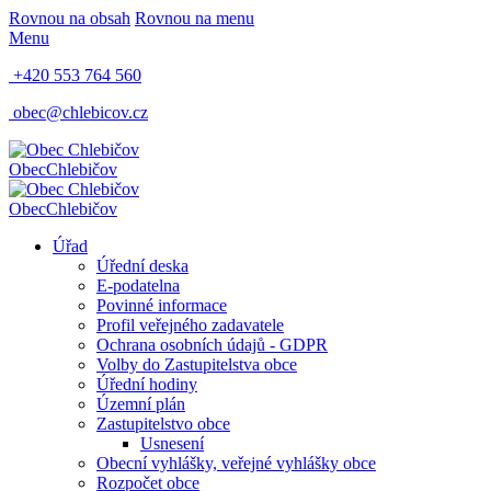
Rovnou na obsah
Rovnou na menu
Menu
+420 553 764 560
obec@chlebicov.cz
Obec
Chlebičov
Obec
Chlebičov
Úřad
Úřední deska
E-podatelna
Povinné informace
Profil veřejného zadavatele
Ochrana osobních údajů - GDPR
Volby do Zastupitelstva obce
Úřední hodiny
Územní plán
Zastupitelstvo obce
Usnesení
Obecní vyhlášky, veřejné vyhlášky obce
Rozpočet obce