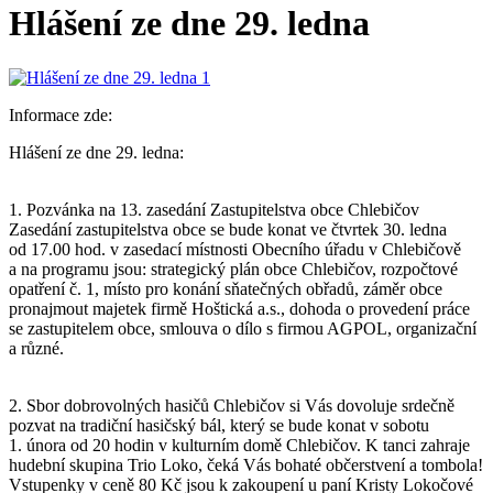
Hlášení ze dne 29. ledna
Informace zde:
Hlášení ze dne 29. ledna:
1. Pozvánka na 13. zasedání Zastupitelstva obce Chlebičov
Zasedání zastupitelstva obce se bude konat ve čtvrtek 30. ledna
od 17.00 hod. v zasedací místnosti Obecního úřadu v Chlebičově
a na programu jsou: strategický plán obce Chlebičov, rozpočtové
opatření č. 1, místo pro konání sňatečných obřadů, záměr obce
pronajmout majetek firmě Hoštická a.s., dohoda o provedení práce
se zastupitelem obce, smlouva o dílo s firmou AGPOL, organizační
a různé.
2. Sbor dobrovolných hasičů Chlebičov si Vás dovoluje srdečně
pozvat na tradiční hasičský bál, který se bude konat v sobotu
1. února od 20 hodin v kulturním domě Chlebičov. K tanci zahraje
hudební skupina Trio Loko, čeká Vás bohaté občerstvení a tombola!
Vstupenky v ceně 80 Kč jsou k zakoupení u paní Kristy Lokočové