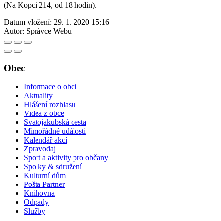
(Na Kopci 214, od 18 hodin).
Datum vložení:
29. 1. 2020 15:16
Autor:
Správce Webu
Obec
Informace o obci
Aktuality
Hlášení rozhlasu
Videa z obce
Svatojakubská cesta
Mimořádné události
Kalendář akcí
Zpravodaj
Sport a aktivity pro občany
Spolky & sdružení
Kulturní dům
Pošta Partner
Knihovna
Odpady
Služby