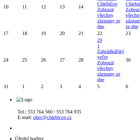
Chlebičov
Chlebi
10
11
12
13
14
Zobrazit
Zobraz
všechny
všechn
záznamy ze
zázna
dne
ze dne
17
18
19
20
21
22
23
29
1
Zahrádkářský
večer
24
25
26
27
28
30
Zobrazit
všechny
záznamy ze
dne
31
1
2
3
4
5
6
Tel.: 553 764 560 / 553 764 935
E-mail:
obec@chlebicov.cz
Úřední hodiny